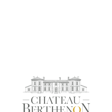
une attention de tous les instants
Dans nos vignes
Exploiter un vignoble passe par de
nombreuses tâches qui se succèdent à un
rythme effréné depuis la taille jusqu’aux
vendanges.
Beaucoup de ces tâches sont «
consommatrices » de temps et d’efforts et
toutes impliquent des choix et des prises de
décisions qui ont une incidence directe sur
le comportement du vignoble.
A chaque instant, il faut être vigilant pour
préserver le bon fonctionnement du vignoble