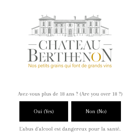
``De couleur rosée et brillante. Des arômes fruités et des
goûts de melon, de pêche, de framboises blanches et un
soupçon de miel..un délice en fin de bouche basé sur
des griottes et des framboises cuites..Un délicieux
crémant qui vous fait saliver..``
Avez-vous plus de 18 ans ? (Are you over 18 ?)
Oui (Yes)
Non (No)
Guide Dussert-Gerber
L'abus d'alcool est dangereux pour la santé.