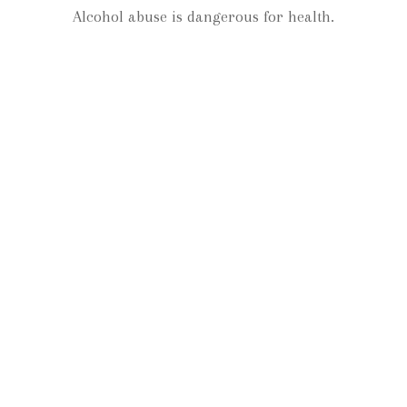
``Ce crémant, avec des arômes de fraise des bois est
Alcohol abuse is dangerous for health.
aussi de mousse fringuante; parfait notamment avec
des crevettes grises ou un gâteau au chocolat``
Nos autres vins
Retrouvez toute notre
gamme de vins
Découvrir